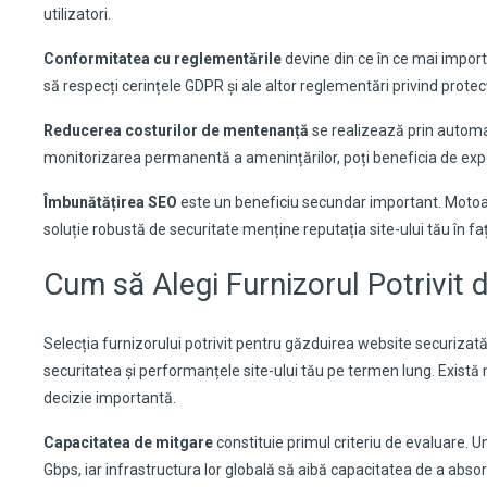
utilizatori.
Conformitatea cu reglementările
devine din ce în ce mai import
să respecți cerințele GDPR și ale altor reglementări privind prot
Reducerea costurilor de mentenanță
se realizează prin automat
monitorizarea permanentă a amenințărilor, poți beneficia de exp
Îmbunătățirea SEO
este un beneficiu secundar important. Motoa
soluție robustă de securitate menține reputația site-ului tău în fa
Cum să Alegi Furnizorul Potrivit
Selecția furnizorului potrivit pentru găzduirea website securizat
securitatea și performanțele site-ului tău pe termen lung. Există ma
decizie importantă.
Capacitatea de mitgare
constituie primul criteriu de evaluare. 
Gbps, iar infrastructura lor globală să aibă capacitatea de a abso