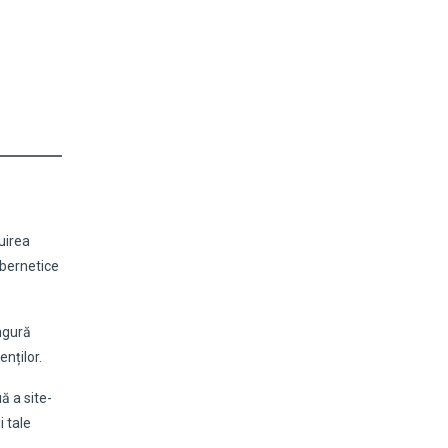
uirea
ibernetice
ingură
nților.
ă a site-
i tale