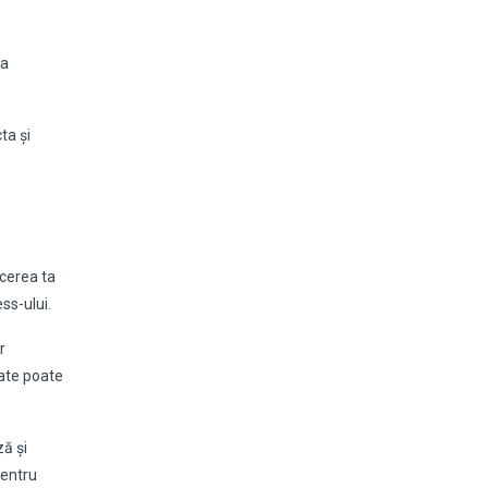
ua
ta și
acerea ta
ss-ului.
r
tate poate
ă și
pentru