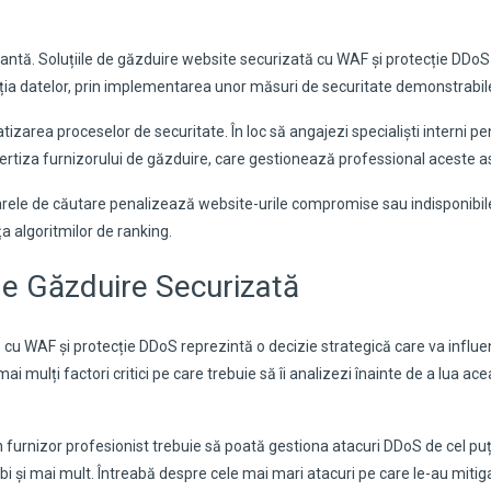
antă. Soluțiile de găzduire website securizată cu WAF și protecție DDoS
ecția datelor, prin implementarea unor măsuri de securitate demonstrabil
izarea proceselor de securitate. În loc să angajezi specialiști interni pe
ertiza furnizorului de găzduire, care gestionează professional aceste a
rele de căutare penalizează website-urile compromise sau indisponibil
ța algoritmilor de ranking.
 de Găzduire Securizată
ă cu WAF și protecție DDoS reprezintă o decizie strategică care va influe
i mulți factori critici pe care trebuie să îi analizezi înainte de a lua ac
Un furnizor profesionist trebuie să poată gestiona atacuri DDoS de cel pu
rbi și mai mult. Întreabă despre cele mai mari atacuri pe care le-au mitig