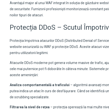
Avantajul major al unui WAF integrat în soluția de găzduire websi
de securitate. Furnizorii profesioniști monitorizează constant pei
noilor tipuri de atacuri.
Protecția DDoS – Scutul Împotriv
Protecția împotriva atacurilor DDoS (Distributed Denial of Service
website securizată cu WAF și protecție DDoS. Aceste atacuri vizea
pentru utilizatorii legitimi.
Atacurile DDoS moderne pot genera volume masive de trafic, ajung
cele mai puternice pot fi doborâte în câteva minute. Sistemele p
aceste amenințări:
Analiza comportamentală a traficului
– algoritmii avansați mon
putea indica un atac în curs de desfășurare. Când se identifică 
de scrubbing specializate.
Filtrarea la nivel de rețea
– protecția operează la mai multe nivelu