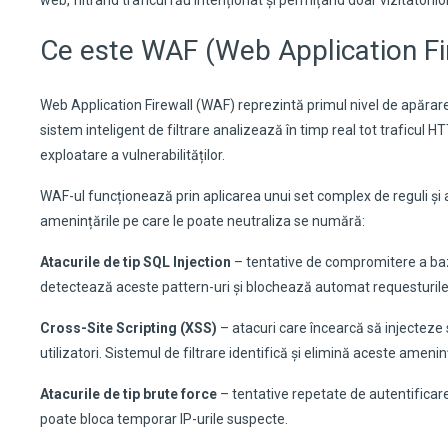
web, filtrând traficul rău intenționat și permițând doar vizitatoril
Ce este WAF (Web Application Fi
Web Application Firewall (WAF) reprezintă primul nivel de apărar
sistem inteligent de filtrare analizează în timp real tot traficul 
exploatare a vulnerabilităților.
WAF-ul funcționează prin aplicarea unui set complex de reguli și 
amenințările pe care le poate neutraliza se numără:
Atacurile de tip SQL Injection
– tentative de compromitere a baze
detectează aceste pattern-uri și blochează automat requesturil
Cross-Site Scripting (XSS)
– atacuri care încearcă să injecteze s
utilizatori. Sistemul de filtrare identifică și elimină aceste ameni
Atacurile de tip brute force
– tentative repetate de autentificare
poate bloca temporar IP-urile suspecte.