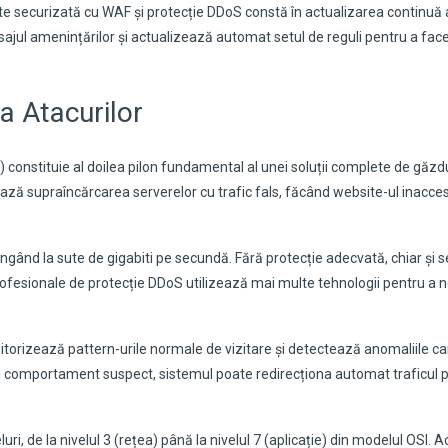
te securizată cu WAF și protecție DDoS constă în actualizarea continuă a
sajul amenințărilor și actualizează automat setul de reguli pentru a fac
a Atacurilor
) constituie al doilea pilon fundamental al unei soluții complete de găzd
ză supraîncărcarea serverelor cu trafic fals, făcând website-ul inacces
ând la sute de gigabiti pe secundă. Fără protecție adecvată, chiar și s
rofesionale de protecție DDoS utilizează mai multe tehnologii pentru a n
itorizează pattern-urile normale de vizitare și detectează anomaliile ca
un comportament suspect, sistemul poate redirecționa automat traficul p
ri, de la nivelul 3 (rețea) până la nivelul 7 (aplicație) din modelul OSI. 