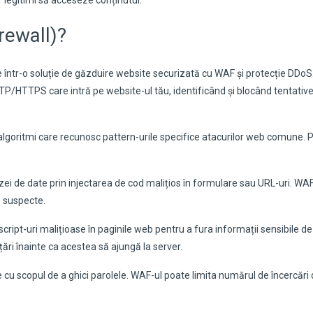
or legitimi să acceseze conținutul.
rewall)?
e într-o soluție de găzduire website securizată cu WAF și protecție DDoS
HTTP/HTTPS care intră pe website-ul tău, identificând și blocând tentativ
algoritmi care recunosc pattern-urile specifice atacurilor web comune. P
i de date prin injectarea de cod malițios în formulare sau URL-uri. WAF
e suspecte.
cript-uri malițioase în paginile web pentru a fura informații sensibile de
nțări înainte ca acestea să ajungă la server.
 cu scopul de a ghici parolele. WAF-ul poate limita numărul de încercări d