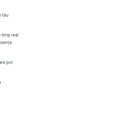
i tău
n timp real
iciența
are pot
a