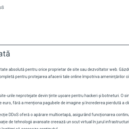
DoS
ată
oritate absolută pentru orice proprietar de site sau dezvoltator web. Găzd
mpletă pentru protejarea afacerii tale online împotriva amenințărilor c
site-urile neprotejate devin ținte ușoare pentru hackeri și botneturi. O s
 euro, fără a menționa pagubele de imagine și încrederea pierdută a clie
ecție DDoS oferă o apărare multicetapă, asigurând funcționarea continu
ație de tehnologii avansate creează un scut virtual în jurul infrastructuri