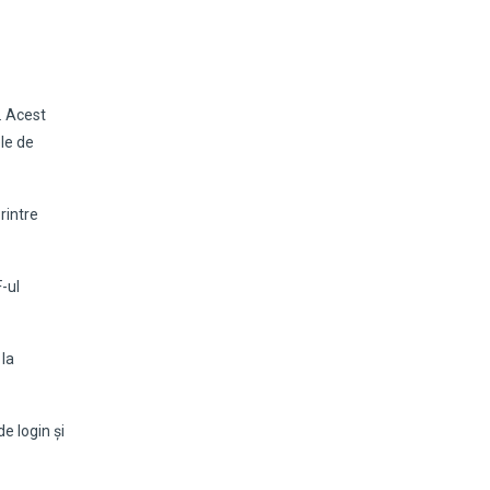
. Acest
ele de
rintre
-ul
 la
e login și