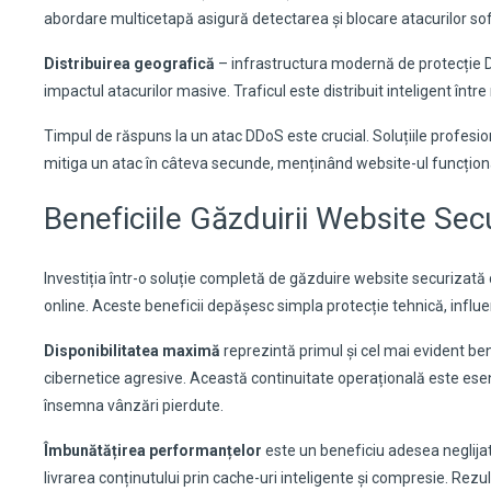
abordare multicetapă asigură detectarea și blocare atacurilor sof
Distribuirea geografică
– infrastructura modernă de protecție DD
impactul atacurilor masive. Traficul este distribuit inteligent înt
Timpul de răspuns la un atac DDoS este crucial. Soluțiile profesi
mitiga un atac în câteva secunde, menținând website-ul funcțional 
Beneficiile Găzduirii Website Se
Investiția într-o soluție completă de găzduire website securizat
online. Aceste beneficii depășesc simpla protecție tehnică, influe
Disponibilitatea maximă
reprezintă primul și cel mai evident ben
cibernetice agresive. Această continuitate operațională este ese
însemna vânzări pierdute.
Îmbunătățirea performanțelor
este un beneficiu adesea neglija
livrarea conținutului prin cache-uri inteligente și compresie. Rezu