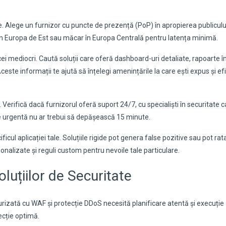
 Alege un furnizor cu puncte de prezență (PoP) în apropierea publiculu
în Europa de Est sau măcar în Europa Centrală pentru latența minimă.
cei mediocri. Caută soluții care oferă dashboard-uri detaliate, rapoarte î
Aceste informații te ajută să înțelegi amenințările la care ești expus și ef
Verifică dacă furnizorul oferă suport 24/7, cu specialiști în securitate c
are urgentă nu ar trebui să depășească 15 minute.
icul aplicației tale. Soluțiile rigide pot genera false pozitive sau pot rat
onalizate și reguli custom pentru nevoile tale particulare.
luțiilor de Securitate
rizată cu WAF și protecție DDoS necesită planificare atentă și execuție
ecție optimă.