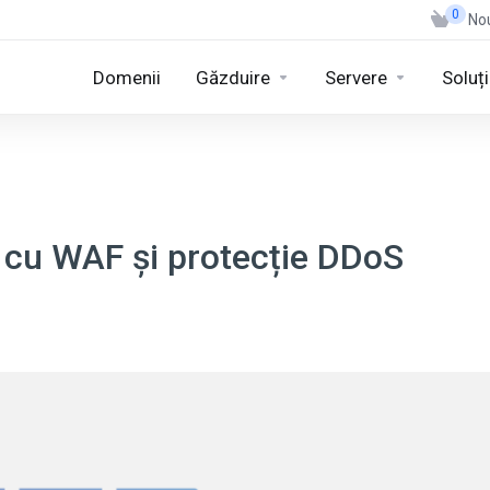
0
Nou
Domenii
Găzduire
Servere
Soluț
 cu WAF și protecție DDoS