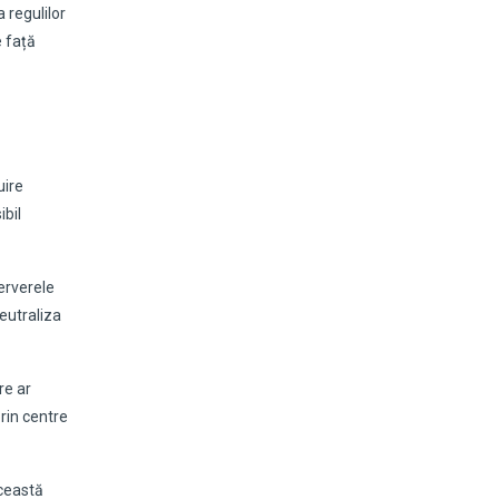
 regulilor
e față
uire
ibil
erverele
eutraliza
re ar
rin centre
Această