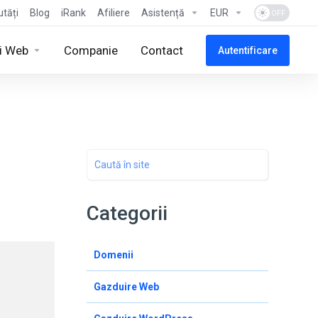
tăți
Blog
iRank
Afiliere
Asistență
EUR
ii Web
Companie
Contact
Autentificare
Categorii
Domenii
Gazduire Web