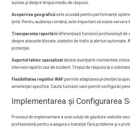
succes și despre timpul mediu de răspuns.
Acoperirea geografică
este crucială pentru performanțe optime.
țintă. Pentru audiența română, este important să existe servere 
Transparența raportării
diferențiază furnizorii profesioniști de 
despre atacurile blocate, statistici de trafic și alerturi automate. 
protecției.
Suportul tehnic specializat
devine esențial în momentele critice. 
interveni rapid în caz de incident. Timpul de răspuns la o solicit
Flexibilitatea regulilor WAF
permite adaptarea protecției la specif
amenințări specifice. Caută furnizori care permit configurări pers
Implementarea și Configurarea So
Procesul de implementare a unei soluții de găzduire website secu
profesionistă pentru a asigura o tranziție fără probleme și o prot