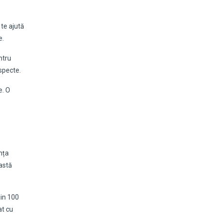
 te ajută
e.
ntru
specte.
e. O
nța
eastă
țin 100
at cu