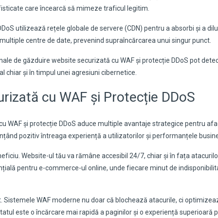
isticate care încearcă să mimeze traficul legitim.
oS utilizează rețele globale de servere (CDN) pentru a absorbi și a dil
re multiple centre de date, prevenind supraîncărcarea unui singur punct.
onale de găzduire website securizată cu WAF și protecție DDoS pot detec
chiar și în timpul unei agresiuni cibernetice.
curizată cu WAF și Protecție DDoS
ă cu WAF și protecție DDoS aduce multiple avantaje strategice pentru af
nțând pozitiv întreaga experiență a utilizatorilor și performanțele busine
eficiu. Website-ul tău va rămâne accesibil 24/7, chiar și în fața atacurilo
nțială pentru e-commerce-ul online, unde fiecare minut de indisponibili
t. Sistemele WAF moderne nu doar că blochează atacurile, ci optimizeaz
ltatul este o încărcare mai rapidă a paginilor și o experiență superioară 