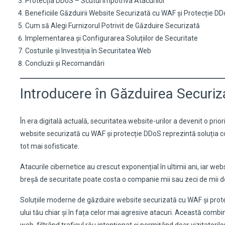
Protecția DDoS – Scutul Împotriva Atacurilor
Beneficiile Găzduirii Website Securizată cu WAF și Protecție D
Cum să Alegi Furnizorul Potrivit de Găzduire Securizată
Implementarea și Configurarea Soluțiilor de Securitate
Costurile și Investiția în Securitatea Web
Concluzii și Recomandări
Introducere în Găzduirea Securiz
În era digitală actuală, securitatea website-urilor a devenit o pri
website securizată cu WAF și protecție DDoS reprezintă soluția co
tot mai sofisticate.
Atacurile cibernetice au crescut exponențial în ultimii ani, iar web
breșă de securitate poate costa o companie mii sau zeci de mii de
Soluțiile moderne de găzduire website securizată cu WAF și prot
ului tău chiar și în fața celor mai agresive atacuri. Această combin