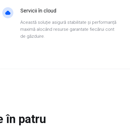
Servicii în cloud
Această soluție asigură stabilitate și performanță
maximă alocând resurse garantate fiecărui cont
de găzduire.
e în patru