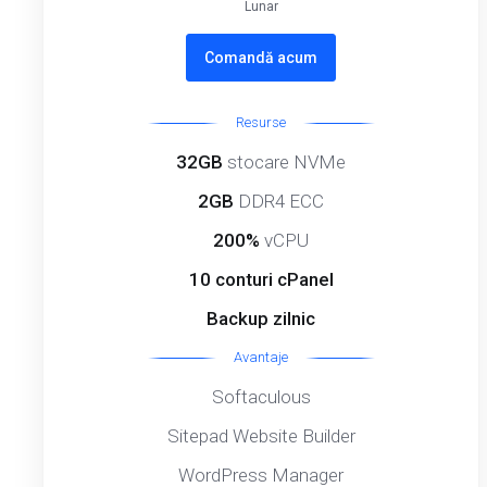
Lunar
Comandă acum
Resurse
32GB
stocare NVMe
2GB
DDR4 ECC
200%
vCPU
10 conturi cPanel
Backup zilnic
Avantaje
Softaculous
Sitepad Website Builder
WordPress Manager