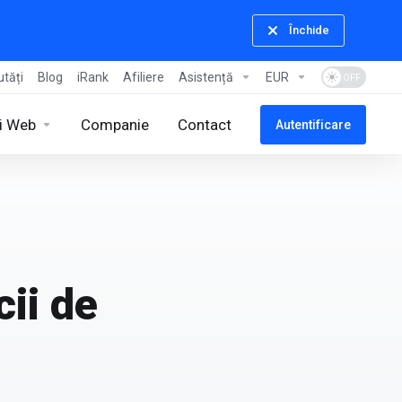
Închide
tăți
Blog
iRank
Afiliere
Asistență
EUR
ii Web
Companie
Contact
Autentificare
cii de