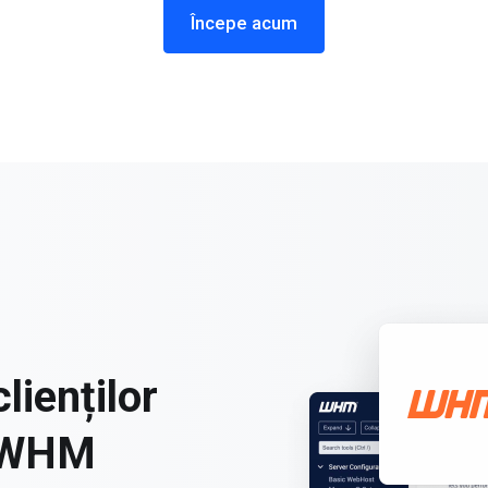
Începe acum
lienților
l WHM