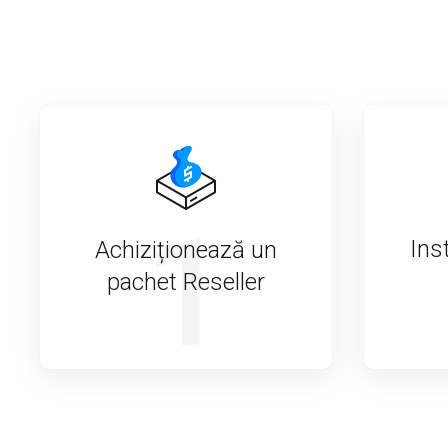
1
Ins
Achiziționează un
pachet Reseller