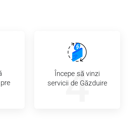
4
ă
Începe să vinzi
spre
servicii de Găzduire