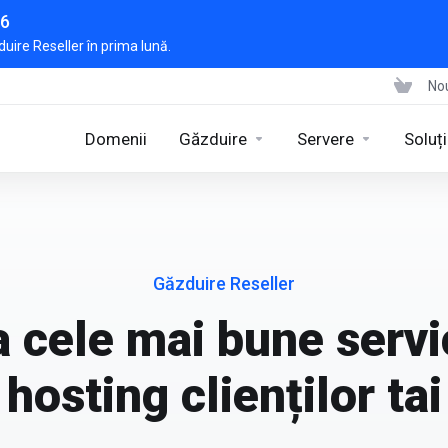
26
uire Reseller în prima lună.
Nou
Domenii
Găzduire
Servere
Soluț
Găzduire Reseller
 cele mai bune servi
hosting clienților tai