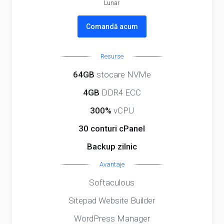
Lunar
Comandă acum
Resurse
64GB
stocare NVMe
4GB
DDR4 ECC
300%
vCPU
30 conturi cPanel
Backup zilnic
Avantaje
Softaculous
Sitepad Website Builder
WordPress Manager