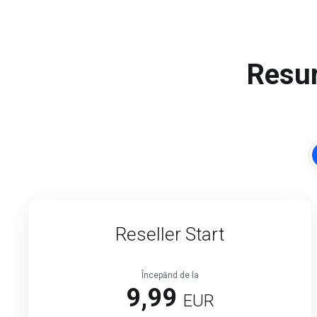
Resur
Reseller Start
Începănd de la
9,99
EUR