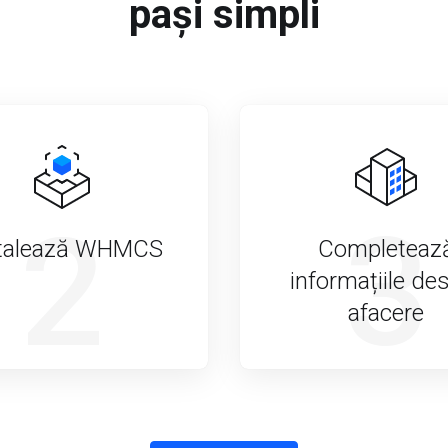
pași simpli
2
3
talează WHMCS
Completeaz
informațiile de
afacere