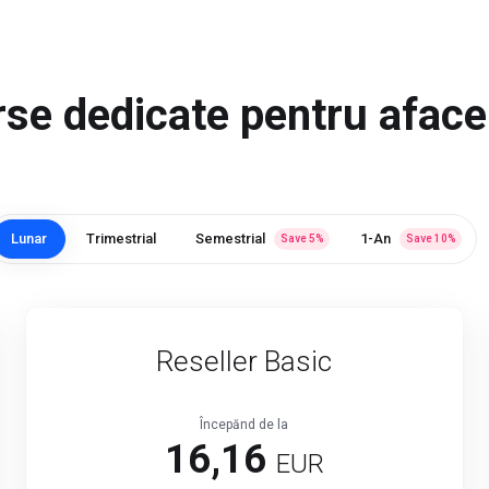
se dedicate pentru aface
Lunar
Trimestrial
Semestrial
1-An
Save
5
%
Save
10
%
Reseller Basic
Începănd de la
16,16
EUR