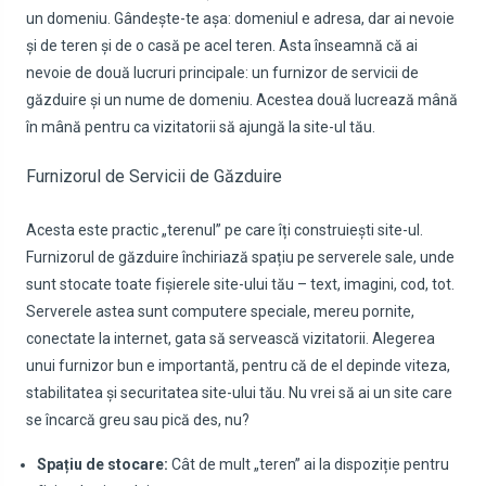
un domeniu. Gândește-te așa: domeniul e adresa, dar ai nevoie
și de teren și de o casă pe acel teren. Asta înseamnă că ai
nevoie de două lucruri principale: un furnizor de servicii de
găzduire și un nume de domeniu. Acestea două lucrează mână
în mână pentru ca vizitatorii să ajungă la site-ul tău.
Furnizorul de Servicii de Găzduire
Acesta este practic „terenul” pe care îți construiești site-ul.
Furnizorul de găzduire închiriază spațiu pe serverele sale, unde
sunt stocate toate fișierele site-ului tău – text, imagini, cod, tot.
Serverele astea sunt computere speciale, mereu pornite,
conectate la internet, gata să servească vizitatorii. Alegerea
unui furnizor bun e importantă, pentru că de el depinde viteza,
stabilitatea și securitatea site-ului tău. Nu vrei să ai un site care
se încarcă greu sau pică des, nu?
Spațiu de stocare:
Cât de mult „teren” ai la dispoziție pentru