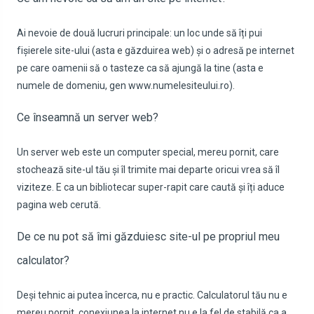
Ai nevoie de două lucruri principale: un loc unde să îți pui
fișierele site-ului (asta e găzduirea web) și o adresă pe internet
pe care oamenii să o tasteze ca să ajungă la tine (asta e
numele de domeniu, gen www.numelesiteului.ro).
Ce înseamnă un server web?
Un server web este un computer special, mereu pornit, care
stochează site-ul tău și îl trimite mai departe oricui vrea să îl
viziteze. E ca un bibliotecar super-rapit care caută și îți aduce
pagina web cerută.
De ce nu pot să îmi găzduiesc site-ul pe propriul meu
calculator?
Deși tehnic ai putea încerca, nu e practic. Calculatorul tău nu e
mereu pornit, conexiunea la internet nu e la fel de stabilă ca a