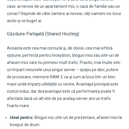
case: ai nevoie de un apartament mic, o casă de familie sau un
conac? Depinde de câte camere ai nevoie, câți oameni vor locui
acolo și ce buget ai.
Găzduire Partajată (Shared Hosting)
Aceasta este cea mai comună și, de obicei, cea mai ieftină
opțiune, perfectă pentru începători, bloguri mici sau site-uri de
afaceri mici care nu primesc mult trafic. Practic, mai multe site-
uri împart resursele unui singur server – spațiu pe disc, putere
de procesare, memorie RAM. E ca și cum ai locui într-un bloc
mare unde împarți utilitățile cu vecinii. Avantajul principal este
costul redus, dar dezavantajul este că performanța poate fi
afectată dacă un alt site de pe același server are un trafic
foarte mare.
Ideal pentru:
Bloguri noi, site-uri de prezentare, afaceri mici la
început de drum.