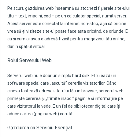
Pe scurt, găzduirea web înseamnă să stochezi fișierele site-ului
tău – text, imagini, cod – pe un calculator special, numit server.
Acest server este conectat la internet non-stop, așa că oricine
vrea să-ți viziteze site-ul poate face asta oricând, de oriunde. E
ca și cum ai avea o adresă fizică pentru magazinul tău online,
dar în spațiul virtual.
Rolul Serverului Web
Serverul web nu e doar un simplu hard disk. El rulează un
software special care „ascultă” cererile vizitatorilor. Când
cineva tastează adresa site-ului tău în browser, serverul web
primește cererea și „trimite înapoi” paginile și informațiile pe
care vizitatorul le vede. E un fel de bibliotecar digital care îți
aduce cartea (pagina web) cerută.
Găzduirea ca Serviciu Esențial