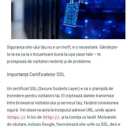
Siguranța site-ului tău nu e un moft, e o necesitate. Gândește-
te la ea ca la o încuietoare bună la ușa casei tale – te
protejează de vizitatori nedoriți și de probleme.
Importanța Certificatelor SSL
Un certificat SSL (Secure Sockets Layer) e ca o ștampilă de
încredere pentru vizitatorii tăi. El criptează datele transmise
între browserul vizitatorului și serverul tău, făcând conexiunea
sigură
. Vei observa asta la începutul adresei URL, unde apare
în loc de
, și la iconița cu lacăt. Motoarele
https://
http://
de căutare, inclusiv Google, favorizează site-urile cu SSL, deci e