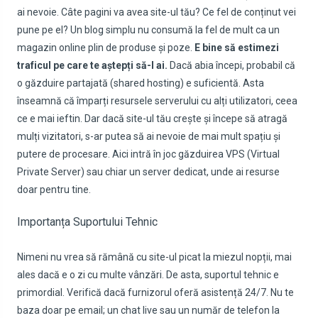
ai nevoie. Câte pagini va avea site-ul tău? Ce fel de conținut vei
pune pe el? Un blog simplu nu consumă la fel de mult ca un
magazin online plin de produse și poze.
E bine să estimezi
traficul pe care te aștepți să-l ai.
Dacă abia începi, probabil că
o găzduire partajată (shared hosting) e suficientă. Asta
înseamnă că împarți resursele serverului cu alți utilizatori, ceea
ce e mai ieftin. Dar dacă site-ul tău crește și începe să atragă
mulți vizitatori, s-ar putea să ai nevoie de mai mult spațiu și
putere de procesare. Aici intră în joc găzduirea VPS (Virtual
Private Server) sau chiar un server dedicat, unde ai resurse
doar pentru tine.
Importanța Suportului Tehnic
Nimeni nu vrea să rămână cu site-ul picat la miezul nopții, mai
ales dacă e o zi cu multe vânzări. De asta, suportul tehnic e
primordial
. Verifică dacă furnizorul oferă asistență 24/7. Nu te
baza doar pe email; un chat live sau un număr de telefon la