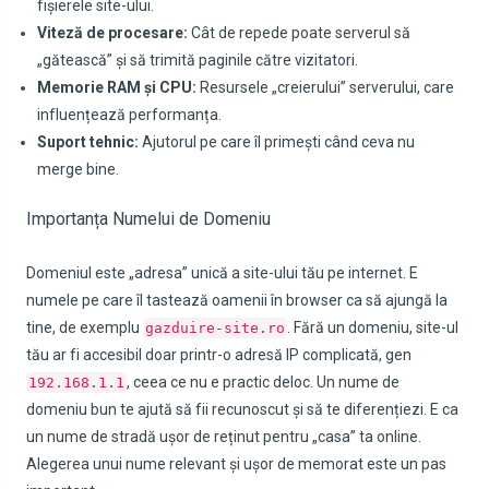
fișierele site-ului.
Viteză de procesare:
Cât de repede poate serverul să
„gătească” și să trimită paginile către vizitatori.
Memorie RAM și CPU:
Resursele „creierului” serverului, care
influențează performanța.
Suport tehnic:
Ajutorul pe care îl primești când ceva nu
merge bine.
Importanța Numelui de Domeniu
Domeniul este „adresa” unică a site-ului tău pe internet. E
numele pe care îl tastează oamenii în browser ca să ajungă la
tine, de exemplu
. Fără un domeniu, site-ul
gazduire-site.ro
tău ar fi accesibil doar printr-o adresă IP complicată, gen
, ceea ce nu e practic deloc. Un nume de
192.168.1.1
domeniu bun te ajută să fii recunoscut și să te diferențiezi. E ca
un nume de stradă ușor de reținut pentru „casa” ta online.
Alegerea unui nume relevant și ușor de memorat este un pas