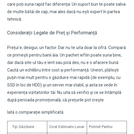
care poți suna rapid fac diferența. Un suport bun te poate salva
de multe bătăi de cap, mai ales dacă nu ești expert în partea
tehnică.
Considerații Legate de Preț și Performanță
Prețul e, desigur, un factor. Dar nu te uita doar la cifră. Compară
ce primești pentru banii ăia. Un pachet ieftin poate suna bine,
dar dacă site-ul tău e lent sau pică des, nu e o afacere bună.
Caută un echilibru între cost și performanță. Uneori, plătești
puțin mai mult pentru o găzduire mai rapidă (de exemplu, cu
SSD în loc de HDD) și un server mai stabil, și asta se vede în
experiența vizitatorilor tăi. Nu uita să verifici și ce se întâmplă
după perioada promoțională, că prețurile pot crește.
Iată o comparație simplificată:
Tip Găzduire
Cost Estimativ Lunar
Potrivit Pentru