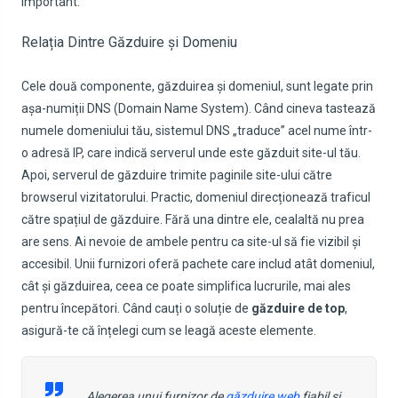
important.
Relația Dintre Găzduire și Domeniu
Cele două componente, găzduirea și domeniul, sunt legate prin
așa-numiții DNS (Domain Name System). Când cineva tastează
numele domeniului tău, sistemul DNS „traduce” acel nume într-
o adresă IP, care indică serverul unde este găzduit site-ul tău.
Apoi, serverul de găzduire trimite paginile site-ului către
browserul vizitatorului. Practic, domeniul direcționează traficul
către spațiul de găzduire. Fără una dintre ele, cealaltă nu prea
are sens. Ai nevoie de ambele pentru ca site-ul să fie vizibil și
accesibil. Unii furnizori oferă pachete care includ atât domeniul,
cât și găzduirea, ceea ce poate simplifica lucrurile, mai ales
pentru începători. Când cauți o soluție de
găzduire de top
,
asigură-te că înțelegi cum se leagă aceste elemente.
Alegerea unui furnizor de
găzduire web
fiabil și