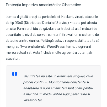
Protecția Împotriva Amenințărilor Cibernetice
Lumea digitală are și ea pericolele ei. Hackerii, virușii, atacurile
de tip
DDoS
(Distributed Denial of Service) – toate pot afecta
un site. Furnizorul tău de găzduire ar trebui să aibă măsuri de
securitate la nivel de server, cum ar fi firewall-uri și sisteme de
detecție a intruziunilor. Pe lângă asta, e responsabilitatea ta să
menții software-ul site-ului (WordPress, teme, plugin-uri)
mereu actualizat. Asta închide multe uși pentru potențialii
atacatori.
Securitatea nu este un eveniment singular, ci un
proces continuu. Monitorizarea constantă și
adaptarea la noile amenințări sunt cheia pentru
a menține un mediu online sigur pentru tine și
vizitatorii tăi.