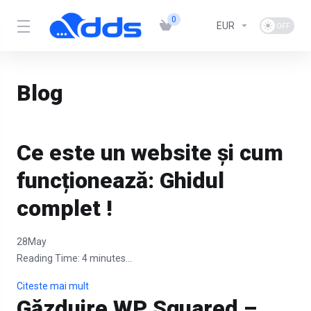
0
EUR
Blog
Ce este un website și cum
funcționează: Ghidul
complet !
28
May
Reading Time:
4
minutes...
Citeste mai mult
Găzduire WP Squared –